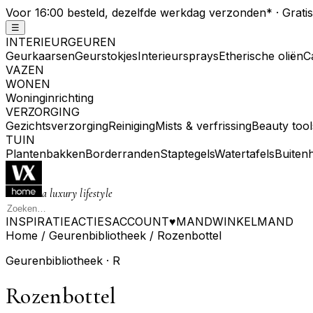
Voor 16:00 besteld, dezelfde werkdag verzonden
*
· Grati
☰
INTERIEURGEUREN
Geurkaarsen
Geurstokjes
Interieursprays
Etherische oliën
C
VAZEN
WONEN
Woninginrichting
VERZORGING
Gezichtsverzorging
Reiniging
Mists & verfrissing
Beauty tool
TUIN
Plantenbakken
Borderranden
Staptegels
Watertafels
Buiten
a luxury lifestyle
INSPIRATIE
ACTIES
ACCOUNT
♥
MAND
WINKELMAND
Home
/
Geurenbibliotheek
/
Rozenbottel
Geurenbibliotheek ·
R
Rozenbottel