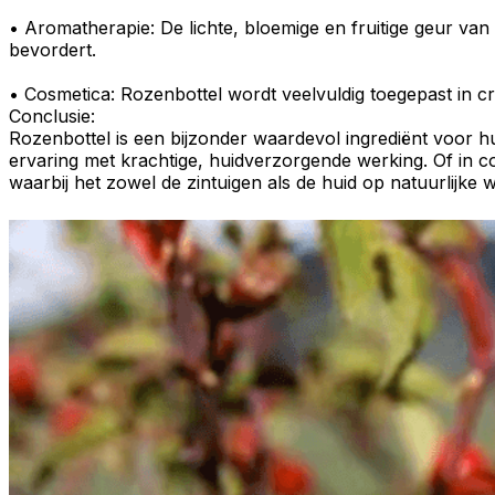
•
Aromatherapie
: De lichte, bloemige en fruitige geur v
bevordert.
•
Cosmetica
: Rozenbottel wordt veelvuldig toegepast in
c
Conclusie:
Rozenbottel
is een bijzonder waardevol ingrediënt voor
h
ervaring
met krachtige,
huidverzorgende werking
. Of in
c
waarbij het zowel de zintuigen als de huid op natuurlijke w