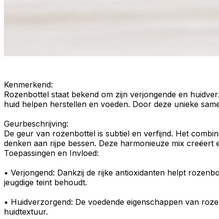
Kenmerkend
:
Rozenbottel staat bekend om zijn
verjongende
en
huidve
huid helpen herstellen en voeden. Door deze unieke same
Geurbeschrijving
:
De
geur
van rozenbottel is subtiel en verfijnd. Het combin
denken aan rijpe bessen. Deze harmonieuze mix creëert e
Toepassingen en Invloed:
•
Verjongend
: Dankzij de rijke antioxidanten helpt rozenb
jeugdige teint behoudt.
•
Huidverzorgend
: De
voedende eigenschappen
van rozen
huidtextuur.