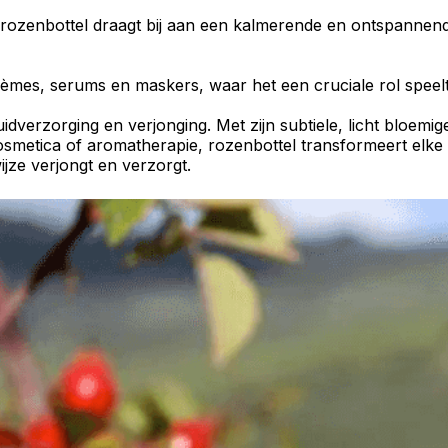
an rozenbottel draagt bij aan een kalmerende en
ontspannend
rèmes
,
serums
en
maskers
, waar het een cruciale rol speel
uidverzorging
en
verjonging
. Met zijn subtiele, licht bloem
osmetica
of
aromatherapie
, rozenbottel transformeert elk
ijze verjongt en verzorgt.