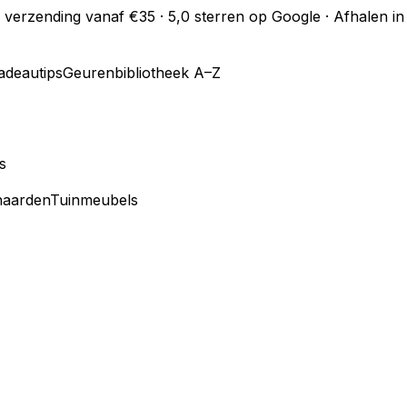
s verzending vanaf €35 · 5,0 sterren op Google · Afhalen 
adeautips
Geurenbibliotheek A–Z
s
haarden
Tuinmeubels