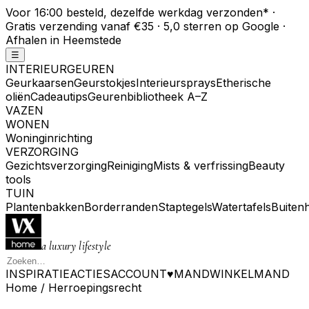
Voor 16:00 besteld, dezelfde werkdag verzonden
*
·
Gratis verzending vanaf €35 · 5,0 sterren op Google ·
Afhalen in Heemstede
☰
INTERIEURGEUREN
Geurkaarsen
Geurstokjes
Interieursprays
Etherische
oliën
Cadeautips
Geurenbibliotheek A–Z
VAZEN
WONEN
Woninginrichting
VERZORGING
Gezichtsverzorging
Reiniging
Mists & verfrissing
Beauty
tools
TUIN
Plantenbakken
Borderranden
Staptegels
Watertafels
Buiten
a luxury lifestyle
INSPIRATIE
ACTIES
ACCOUNT
♥
MAND
WINKELMAND
Home
/
Herroepingsrecht