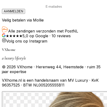
AANMELDEN
Veilig betalen via Mollie
Alle zendingen verzonden met PostNL
★★★★★
5,0
op Google ·
10
reviews
Volg ons op Instagram
VXhome
a luxury lifestyle
© 2026 VXhome · Herenweg 44, Heemstede · ruim 35
jaar expertise
VXhome.nl is een handelsnaam van MV Luxury · KvK
96357525 · BTW NL005205555B11