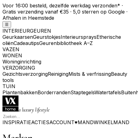
Voor 16:00 besteld, dezelfde werkdag verzonden
*
·
Gratis verzending vanaf €35 · 5,0 sterren op Google ·
Afhalen in Heemstede
☰
INTERIEURGEUREN
Geurkaarsen
Geurstokjes
Interieursprays
Etherische
oliën
Cadeautips
Geurenbibliotheek A–Z
VAZEN
WONEN
Woninginrichting
VERZORGING
Gezichtsverzorging
Reiniging
Mists & verfrissing
Beauty
tools
TUIN
Plantenbakken
Borderranden
Staptegels
Watertafels
Buiten
a luxury lifestyle
INSPIRATIE
ACTIES
ACCOUNT
♥
MAND
WINKELMAND
Merken