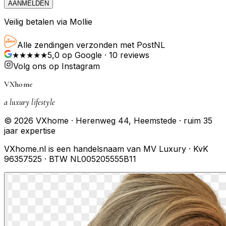
AANMELDEN
Veilig betalen via Mollie
Alle zendingen verzonden met PostNL
★★★★★
5,0
op Google ·
10
reviews
Volg ons op Instagram
VXhome
a luxury lifestyle
© 2026 VXhome · Herenweg 44, Heemstede · ruim 35
jaar expertise
VXhome.nl is een handelsnaam van MV Luxury · KvK
96357525 · BTW NL005205555B11