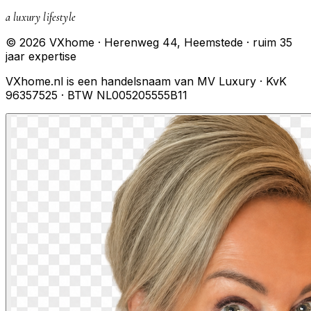
a luxury lifestyle
© 2026 VXhome · Herenweg 44, Heemstede · ruim 35
jaar expertise
VXhome.nl is een handelsnaam van MV Luxury · KvK
96357525 · BTW NL005205555B11