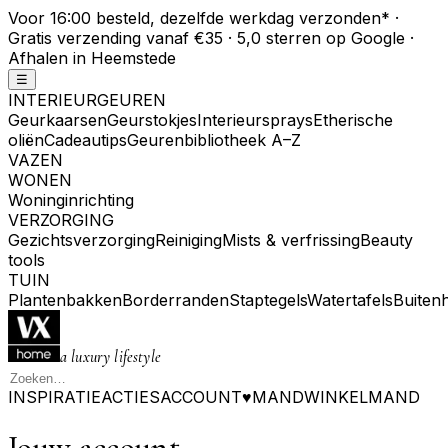
Voor 16:00 besteld, dezelfde werkdag verzonden
*
·
Gratis verzending vanaf €35 · 5,0 sterren op Google ·
Afhalen in Heemstede
☰
INTERIEURGEUREN
Geurkaarsen
Geurstokjes
Interieursprays
Etherische
oliën
Cadeautips
Geurenbibliotheek A–Z
VAZEN
WONEN
Woninginrichting
VERZORGING
Gezichtsverzorging
Reiniging
Mists & verfrissing
Beauty
tools
TUIN
Plantenbakken
Borderranden
Staptegels
Watertafels
Buiten
a luxury lifestyle
INSPIRATIE
ACTIES
ACCOUNT
♥
MAND
WINKELMAND
Jouw account