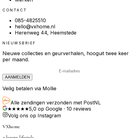
CONTACT
085-4825510
hello@vxhome.nl
Herenweg 44, Heemstede
NIEUWSBRIEF
Nieuwe collecties en geurverhalen, hooguit twee keer
per maand.
AANMELDEN
Veilig betalen via Mollie
Alle zendingen verzonden met PostNL
★★★★★
5,0
op Google ·
10
reviews
Volg ons op Instagram
VXhome
a luxury lifestyle