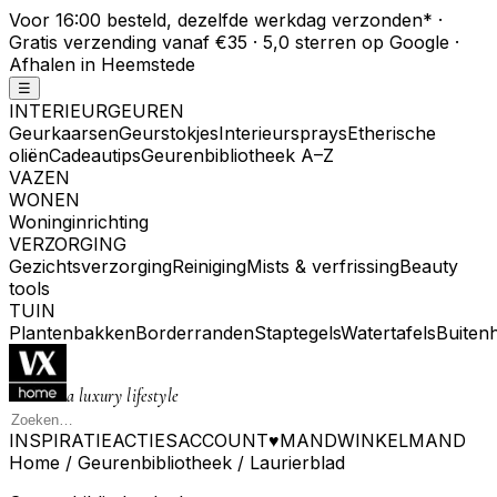
Voor 16:00 besteld, dezelfde werkdag verzonden
*
·
Gratis verzending vanaf €35 · 5,0 sterren op Google ·
Afhalen in Heemstede
☰
INTERIEURGEUREN
Geurkaarsen
Geurstokjes
Interieursprays
Etherische
oliën
Cadeautips
Geurenbibliotheek A–Z
VAZEN
WONEN
Woninginrichting
VERZORGING
Gezichtsverzorging
Reiniging
Mists & verfrissing
Beauty
tools
TUIN
Plantenbakken
Borderranden
Staptegels
Watertafels
Buiten
a luxury lifestyle
INSPIRATIE
ACTIES
ACCOUNT
♥
MAND
WINKELMAND
Home
/
Geurenbibliotheek
/
Laurierblad