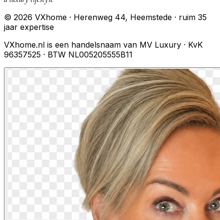
© 2026 VXhome · Herenweg 44, Heemstede · ruim 35
jaar expertise
VXhome.nl is een handelsnaam van MV Luxury · KvK
96357525 · BTW NL005205555B11