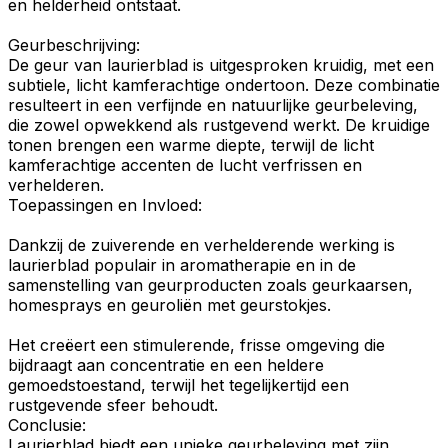
en helderheid ontstaat.
Geurbeschrijving
:
De
geur
van laurierblad is uitgesproken
kruidig
, met een
subtiele, licht
kamferachtige
ondertoon. Deze combinatie
resulteert in een verfijnde en natuurlijke
geurbeleving
,
die zowel opwekkend als rustgevend werkt. De kruidige
tonen brengen een warme diepte, terwijl de licht
kamferachtige accenten de lucht verfrissen en
verhelderen.
Toepassingen en Invloed:
Dankzij de zuiverende en verhelderende werking is
laurierblad populair in
aromatherapie
en in de
samenstelling van geurproducten zoals
geurkaarsen
,
homesprays
en
geuroliën
met
geurstokjes
.
Het creëert een stimulerende, frisse omgeving die
bijdraagt aan
concentratie
en een heldere
gemoedstoestand, terwijl het tegelijkertijd een
rustgevende sfeer behoudt.
Conclusie:
Laurierblad
biedt een unieke geurbeleving met zijn