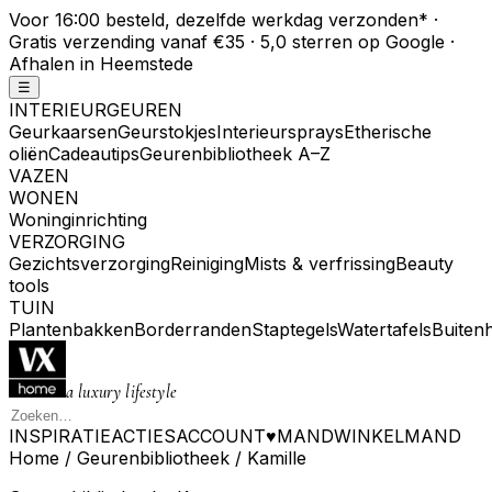
Voor 16:00 besteld, dezelfde werkdag verzonden
*
·
Gratis verzending vanaf €35 · 5,0 sterren op Google ·
Afhalen in Heemstede
☰
INTERIEURGEUREN
Geurkaarsen
Geurstokjes
Interieursprays
Etherische
oliën
Cadeautips
Geurenbibliotheek A–Z
VAZEN
WONEN
Woninginrichting
VERZORGING
Gezichtsverzorging
Reiniging
Mists & verfrissing
Beauty
tools
TUIN
Plantenbakken
Borderranden
Staptegels
Watertafels
Buiten
a luxury lifestyle
INSPIRATIE
ACTIES
ACCOUNT
♥
MAND
WINKELMAND
Home
/
Geurenbibliotheek
/
Kamille