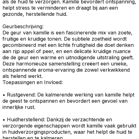
als de huid te verzorgen. Kamille bevordert
ontspanning
,
helpt
stress
te
verminderen
en draagt bij aan een
gezonde, herstellende huid.
Geurbeschrijving
:
De
geur
van
kamille
is een fascinerende mix van zoete,
fruitige
en
kruidige
tonen. De subtiele zoetheid wordt
gecombineerd met een lichte fruitigheid die doet denken
aan rijp
appel
of
peer
, en een delicate kruidige nuance
die de geur een warme en uitnodigende uitstraling geeft.
Deze harmonieuze samenstelling creëert een unieke,
ontspannende
aroma
-ervaring die zowel verkwikkend
als helend werkt.
Toepassingen en Invloed:
•
Rustgevend
: De
kalmerende werking
van kamille helpt
de geest te ontspannen en bevordert een gevoel van
innerlijke rust.
•
Huidherstellend
: Dankzij de verzachtende en
verzorgende eigenschappen wordt kamille vaak gebruikt
in huidverzorgingsproducten, waar het helpt de huid te
herstellen en te kalmeren.