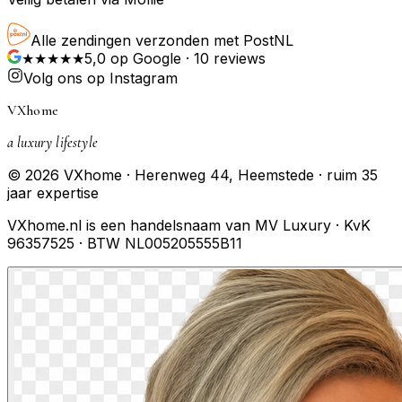
Alle zendingen verzonden met PostNL
★★★★★
5,0
op Google ·
10
reviews
Volg ons op Instagram
VXhome
a luxury lifestyle
© 2026 VXhome · Herenweg 44, Heemstede · ruim 35
jaar expertise
VXhome.nl is een handelsnaam van MV Luxury · KvK
96357525 · BTW NL005205555B11