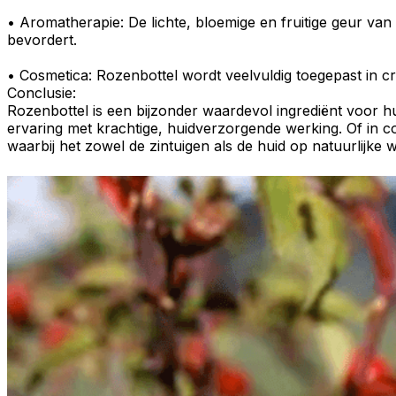
•
Aromatherapie
: De lichte, bloemige en fruitige geur v
bevordert.
•
Cosmetica
: Rozenbottel wordt veelvuldig toegepast in
c
Conclusie:
Rozenbottel
is een bijzonder waardevol ingrediënt voor
h
ervaring
met krachtige,
huidverzorgende werking
. Of in
c
waarbij het zowel de zintuigen als de huid op natuurlijke w