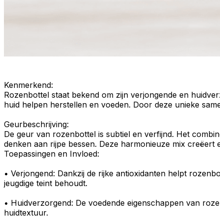
Kenmerkend
:
Rozenbottel staat bekend om zijn
verjongende
en
huidve
huid helpen herstellen en voeden. Door deze unieke same
Geurbeschrijving
:
De
geur
van rozenbottel is subtiel en verfijnd. Het combin
denken aan rijpe bessen. Deze harmonieuze mix creëert e
Toepassingen en Invloed:
•
Verjongend
: Dankzij de rijke antioxidanten helpt rozenb
jeugdige teint behoudt.
•
Huidverzorgend
: De
voedende eigenschappen
van rozen
huidtextuur.