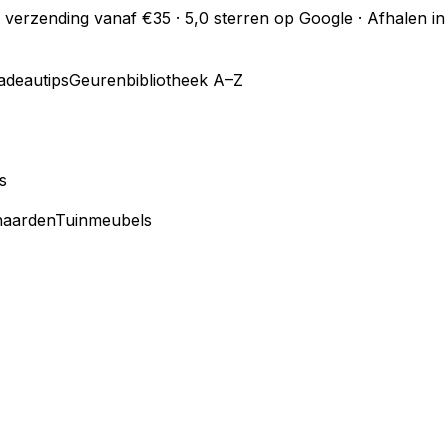
s verzending vanaf €35 · 5,0 sterren op Google · Afhalen 
adeautips
Geurenbibliotheek A–Z
s
haarden
Tuinmeubels