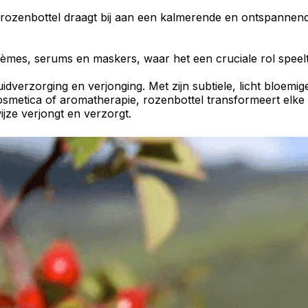
an rozenbottel draagt bij aan een kalmerende en
ontspannend
rèmes
,
serums
en
maskers
, waar het een cruciale rol speel
uidverzorging
en
verjonging
. Met zijn subtiele, licht bloem
osmetica
of
aromatherapie
, rozenbottel transformeert elk
ijze verjongt en verzorgt.