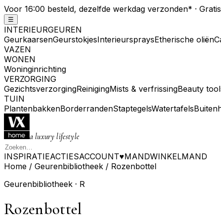
Voor 16:00 besteld, dezelfde werkdag verzonden
*
· Grati
☰
INTERIEURGEUREN
Geurkaarsen
Geurstokjes
Interieursprays
Etherische oliën
C
VAZEN
WONEN
Woninginrichting
VERZORGING
Gezichtsverzorging
Reiniging
Mists & verfrissing
Beauty tool
TUIN
Plantenbakken
Borderranden
Staptegels
Watertafels
Buiten
a luxury lifestyle
INSPIRATIE
ACTIES
ACCOUNT
♥
MAND
WINKELMAND
Home
/
Geurenbibliotheek
/
Rozenbottel
Geurenbibliotheek ·
R
Rozenbottel