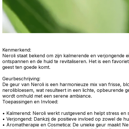
Kenmerkend
:
Neroli staat bekend om zijn
kalmerende
en
verjongende 
ontspannen en de huid te revitaliseren. Het is een favoriet
geest ten goede komt.
Geurbeschrijving
:
De
geur
van Neroli is een harmonieuze mix van frisse, b
nerolibloesem
, wat resulteert in een lichte, opbeurende ge
wordt omhuld met een serene ambiance.
Toepassingen en Invloed:
•
Kalmerend
: Neroli werkt rustgevend en helpt
stress
en
•
Verjongend
: Dankzij de positieve invloed op zowel de hu
•
Aromatherapie en Cosmetica
: De unieke geur maakt Ner