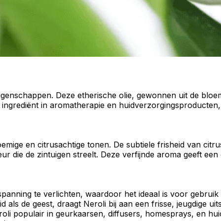
eigenschappen
. Deze
etherische olie
, gewonnen uit de bloem
 ingrediënt in
aromatherapie
en
huidverzorgingsproducten
loemige en
citrusachtige
tonen. De subtiele frisheid van
citr
ur die de zintuigen streelt. Deze verfijnde
aroma
geeft een
spanning
te
verlichten
, waardoor het ideaal is voor gebruik
id als de geest, draagt Neroli bij aan een frisse, jeugdige u
oli populair in
geurkaarsen
,
diffusers
,
homesprays
, en
hui