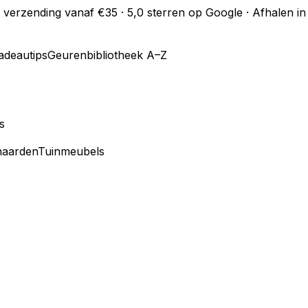
s verzending vanaf €35 · 5,0 sterren op Google · Afhalen 
adeautips
Geurenbibliotheek A–Z
s
haarden
Tuinmeubels