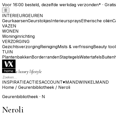
Voor 16:00 besteld, dezelfde werkdag verzonden
*
· Grati
☰
INTERIEURGEUREN
Geurkaarsen
Geurstokjes
Interieursprays
Etherische oliën
C
VAZEN
WONEN
Woninginrichting
VERZORGING
Gezichtsverzorging
Reiniging
Mists & verfrissing
Beauty tool
TUIN
Plantenbakken
Borderranden
Staptegels
Watertafels
Buiten
a luxury lifestyle
INSPIRATIE
ACTIES
ACCOUNT
♥
MAND
WINKELMAND
Home
/
Geurenbibliotheek
/
Neroli
Geurenbibliotheek ·
N
Neroli