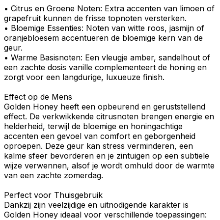
•
Citrus en Groene Noten
: Extra accenten van
limoen
of
grapefruit
kunnen de frisse topnoten versterken.
•
Bloemige Essenties
: Noten van
witte roos,
jasmijn
of
oranjebloesem
accentueren de bloemige kern van de
geur.
•
Warme Basisnoten
: Een vleugje
amber
,
sandelhout
of
een zachte dosis
vanille
complementeert de honing en
zorgt voor een langdurige, luxueuze finish.
Effect op de Mens
Golden Honey heeft een
opbeurend
en
geruststellend
effect. De verkwikkende
citrusnoten
brengen energie en
helderheid, terwijl de bloemige en honingachtige
accenten een gevoel van comfort en
geborgenheid
oproepen. Deze geur kan
stress verminderen
, een
kalme sfeer bevorderen en je zintuigen op een subtiele
wijze verwennen, alsof je wordt omhuld door de warmte
van een zachte zomerdag.
Perfect voor Thuisgebruik
Dankzij zijn veelzijdige en uitnodigende karakter is
Golden Honey ideaal voor verschillende toepassingen: