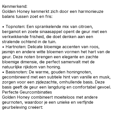
Kenmerkend
:
Golden Honey kenmerkt zich door een harmonieuze
balans tussen zoet en fris:
•
Topnoten
: Een sprankelende mix van
citroen
,
be
r
gamot en zoete
sinaasappel
opent de geur met een
verkwikkende frisheid, die doet denken aan een
stralende ochtend in de tuin.
•
Hartnoten
: Delicate bloemige accenten van
roos
,
jasmijn
en andere
witte bloemen
vormen het hart van de
geur. Deze noten brengen een elegante en zachte
bloemige dimensie, die perfect samenvalt met de
natuurlijke rijkdom van honing.
•
Basisnoten
: De warme, gouden
honingnoten
,
gecombineerd met een subtiele hint van
vanille
en
musk
,
zorgen voor een zijdezachte, omhullende basis. Deze
basis geeft de geur een langdurig en comfortabel gevoel.
Perfecte Geurcombinaties
Golden Honey combineert moeiteloos met andere
geurnoten, waardoor je een unieke en verfijnde
geurbeleving creëert: