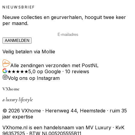
NIEUWSBRIEF
Nieuwe collecties en geurverhalen, hooguit twee keer
per maand.
AANMELDEN
Veilig betalen via Mollie
Alle zendingen verzonden met PostNL
★★★★★
5,0
op Google ·
10
reviews
Volg ons op Instagram
VXhome
a luxury lifestyle
© 2026 VXhome · Herenweg 44, Heemstede · ruim 35
jaar expertise
VXhome.nl is een handelsnaam van MV Luxury · KvK
96357525 · BTW NL005205555B11