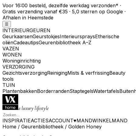
Voor 16:00 besteld, dezelfde werkdag verzonden
*
·
Gratis verzending vanaf €35 · 5,0 sterren op Google ·
Afhalen in Heemstede
☰
INTERIEURGEUREN
Geurkaarsen
Geurstokjes
Interieursprays
Etherische
oliën
Cadeautips
Geurenbibliotheek A–Z
VAZEN
WONEN
Woninginrichting
VERZORGING
Gezichtsverzorging
Reiniging
Mists & verfrissing
Beauty
tools
TUIN
Plantenbakken
Borderranden
Staptegels
Watertafels
Buiten
a luxury lifestyle
INSPIRATIE
ACTIES
ACCOUNT
♥
MAND
WINKELMAND
Home
/
Geurenbibliotheek
/
Golden Honey