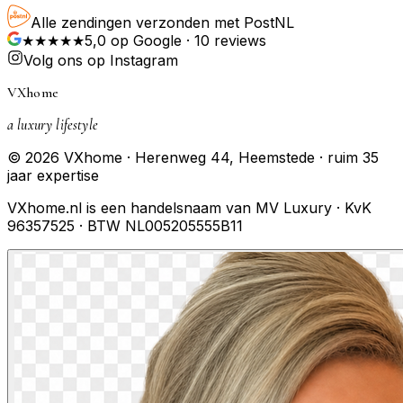
Alle zendingen verzonden met PostNL
★★★★★
5,0
op Google ·
10
reviews
Volg ons op Instagram
VXhome
a luxury lifestyle
© 2026 VXhome · Herenweg 44, Heemstede · ruim 35
jaar expertise
VXhome.nl is een handelsnaam van MV Luxury · KvK
96357525 · BTW NL005205555B11