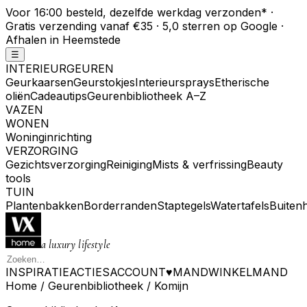
Voor 16:00 besteld, dezelfde werkdag verzonden
*
·
Gratis verzending vanaf €35 · 5,0 sterren op Google ·
Afhalen in Heemstede
☰
INTERIEURGEUREN
Geurkaarsen
Geurstokjes
Interieursprays
Etherische
oliën
Cadeautips
Geurenbibliotheek A–Z
VAZEN
WONEN
Woninginrichting
VERZORGING
Gezichtsverzorging
Reiniging
Mists & verfrissing
Beauty
tools
TUIN
Plantenbakken
Borderranden
Staptegels
Watertafels
Buiten
a luxury lifestyle
INSPIRATIE
ACTIES
ACCOUNT
♥
MAND
WINKELMAND
Home
/
Geurenbibliotheek
/
Komijn