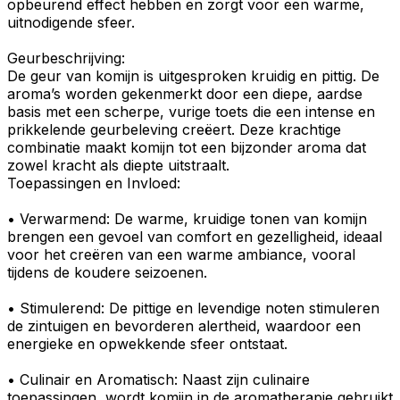
opbeurend
effect hebben en zorgt voor een warme,
uitnodigende sfeer.
Geurbeschrijving
:
De
geur
van komijn is uitgesproken
kruidig
en
pittig
. De
aroma’s worden gekenmerkt door een diepe, aardse
basis met een scherpe, vurige toets die een intense en
prikkelende geurbeleving
creëert. Deze krachtige
combinatie maakt komijn tot een bijzonder aroma dat
zowel kracht als diepte uitstraalt.
Toepassingen en Invloed:
•
Verwarmend
: De warme, kruidige tonen van
komijn
brengen een gevoel van
comfort
en
gezelligheid
, ideaal
voor het creëren van een warme ambiance, vooral
tijdens de koudere seizoenen.
•
Stimulerend
: De pittige en levendige noten stimuleren
de zintuigen en bevorderen alertheid, waardoor een
energieke en
opwekkende sfeer
ontstaat.
•
Culinair en Aromatisch
: Naast zijn
culinaire
toepassingen, wordt komijn in de
aromatherapie
gebruikt