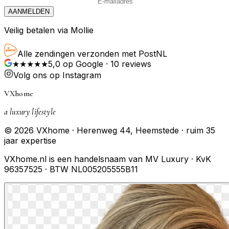
AANMELDEN
Veilig betalen via Mollie
Alle zendingen verzonden met PostNL
★★★★★
5,0
op Google ·
10
reviews
Volg ons op Instagram
VXhome
a luxury lifestyle
© 2026 VXhome · Herenweg 44, Heemstede · ruim 35
jaar expertise
VXhome.nl is een handelsnaam van MV Luxury · KvK
96357525 · BTW NL005205555B11