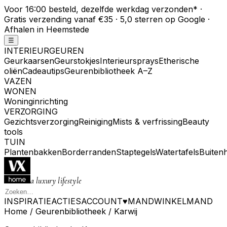
Voor 16:00 besteld, dezelfde werkdag verzonden
*
·
Gratis verzending vanaf €35 · 5,0 sterren op Google ·
Afhalen in Heemstede
☰
INTERIEURGEUREN
Geurkaarsen
Geurstokjes
Interieursprays
Etherische
oliën
Cadeautips
Geurenbibliotheek A–Z
VAZEN
WONEN
Woninginrichting
VERZORGING
Gezichtsverzorging
Reiniging
Mists & verfrissing
Beauty
tools
TUIN
Plantenbakken
Borderranden
Staptegels
Watertafels
Buiten
a luxury lifestyle
INSPIRATIE
ACTIES
ACCOUNT
♥
MAND
WINKELMAND
Home
/
Geurenbibliotheek
/
Karwij