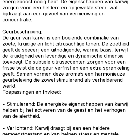
energieboost nodig hebt. De eigenschappen van karwij
zorgen voor een heldere en
opgewekte sfeer
, wat
bijdraagt aan een gevoel van vernieuwing en
concentratie.
Geurbeschrijving
:
De
geur
van karwij is een boeiende combinatie van
zoete,
kruidige
en licht
citrusachtige
tonen. De zoetheid
geeft de specerij een uitnodigende, warme basis, terwijl
de kruidigheid een levendige en dynamische dimensie
toevoegt. De subtiele
citrusaccenten
zorgen voor een
frisse twist
die de geur verfrist en een extra sprankeling
geeft. Samen vormen deze aroma’s een
harmonieuze
geurbeleving
die zowel stimulerend als verhelderend
werkt.
Toepassingen en Invloed:
•
Stimulerend
: De energieke eigenschappen van karwij
helpen bij het activeren van de geest en het verhogen
van de alertheid.
•
Verlichtend
: Karwij draagt bij aan een heldere
gemoedstoestand en kan helpen stress en mentale