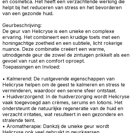
en cosmetica. Het heeft een verzachtende werking die
helpt bij het reduceren van stress en het bevorderen
van een gezonde huid.
Geurbeschrijving
:
De geur van Helicryse is een unieke en complexe
ervaring. Het combineert een
kruidige toets
met een
honingachtige
zoetheid en een subtiele, licht
rokerige
nuance. Deze combinatie creëert een warme,
uitnodigende geur die zowel de zintuigen prikkelt als een
gevoel van rust en comfort oproept.
Toepassingen en Invloed:
•
Kalmerend:
De rustgevende eigenschappen van
Helicryse helpen om de geest te kalmeren en stress te
verminderen, waardoor een serene sfeer ontstaat.
•
Huidverzorgend
: In de huidverzorging wordt Helicryse
vaak toegevoegd aan crèmes, serums en lotions. Het
ondersteunt de natuurlijke regeneratie van de huid en
verzacht irritaties, wat resulteert in een gezondere en
stralende teint.
•
Aromatherapie
: Dankzij de unieke geur wordt
Helicryse ook veel gebruikt in
geurkaarsen
,