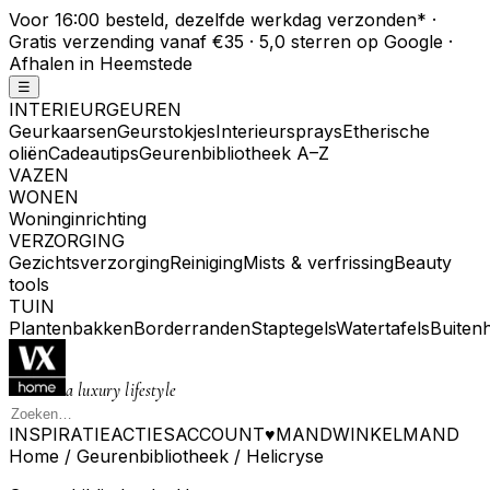
Voor 16:00 besteld, dezelfde werkdag verzonden
*
·
Gratis verzending vanaf €35 · 5,0 sterren op Google ·
Afhalen in Heemstede
☰
INTERIEURGEUREN
Geurkaarsen
Geurstokjes
Interieursprays
Etherische
oliën
Cadeautips
Geurenbibliotheek A–Z
VAZEN
WONEN
Woninginrichting
VERZORGING
Gezichtsverzorging
Reiniging
Mists & verfrissing
Beauty
tools
TUIN
Plantenbakken
Borderranden
Staptegels
Watertafels
Buiten
a luxury lifestyle
INSPIRATIE
ACTIES
ACCOUNT
♥
MAND
WINKELMAND
Home
/
Geurenbibliotheek
/
Helicryse