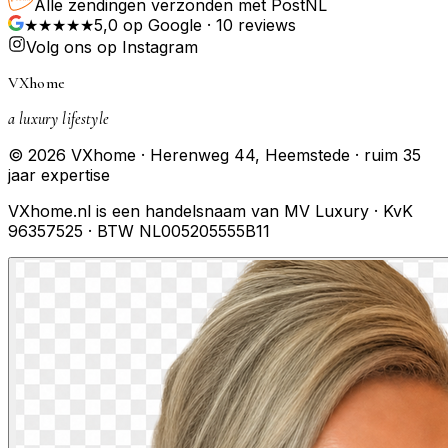
Alle zendingen verzonden met PostNL
★★★★★
5,0
op Google ·
10
reviews
Volg ons op Instagram
VXhome
a luxury lifestyle
© 2026 VXhome · Herenweg 44, Heemstede · ruim 35
jaar expertise
VXhome.nl is een handelsnaam van MV Luxury · KvK
96357525 · BTW NL005205555B11