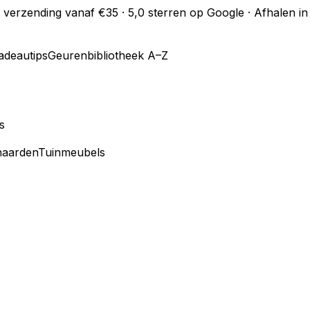
s verzending vanaf €35 · 5,0 sterren op Google · Afhalen 
adeautips
Geurenbibliotheek A–Z
s
haarden
Tuinmeubels