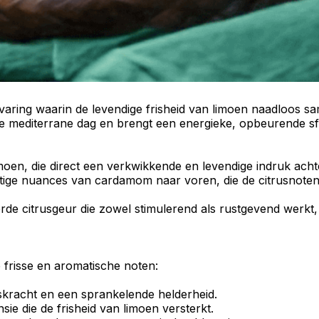
aring waarin de levendige frisheid van limoen naadloos s
e mediterrane dag en brengt een energieke, opbeurende sfe
moen, die direct een verkwikkende en levendige indruk achte
chtige nuances van cardamom naar voren, die de citrusnot
eerde citrusgeur die zowel stimulerend als rustgevend werkt,
frisse en aromatische noten:
uskracht en een sprankelende helderheid.
ie die de frisheid van limoen versterkt.