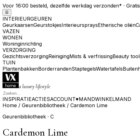
Voor 16:00 besteld, dezelfde werkdag verzonden
*
· Grati
☰
INTERIEURGEUREN
Geurkaarsen
Geurstokjes
Interieursprays
Etherische oliën
C
VAZEN
WONEN
Woninginrichting
VERZORGING
Gezichtsverzorging
Reiniging
Mists & verfrissing
Beauty tool
TUIN
Plantenbakken
Borderranden
Staptegels
Watertafels
Buiten
a luxury lifestyle
INSPIRATIE
ACTIES
ACCOUNT
♥
MAND
WINKELMAND
Home
/
Geurenbibliotheek
/
Cardemon Lime
Geurenbibliotheek ·
C
Cardemon Lime