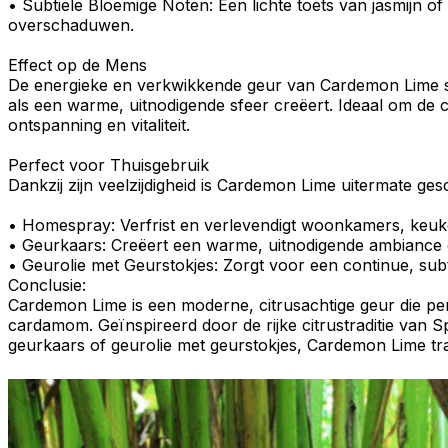
•
Subtiele Bloemige Noten
: Een lichte toets van
jasmijn
of
overschaduwen.
Effect op de Mens
De energieke en verkwikkende geur van Cardemon Lime st
als een warme, uitnodigende sfeer creëert. Ideaal om de
ontspanning en vitaliteit.
Perfect voor Thuisgebruik
Dankzij zijn veelzijdigheid is Cardemon Lime uitermate ges
•
Homespray
: Verfrist en verlevendigt woonkamers, keuk
•
Geurkaars
: Creëert een warme, uitnodigende ambiance e
•
Geurolie met Geurstokjes
: Zorgt voor een continue, subt
Conclusie
:
Cardemon Lime is een moderne, citrusachtige geur die
pe
cardamom
. Geïnspireerd door de rijke citrustraditie van
geurkaars of geurolie met geurstokjes, Cardemon Lime tran