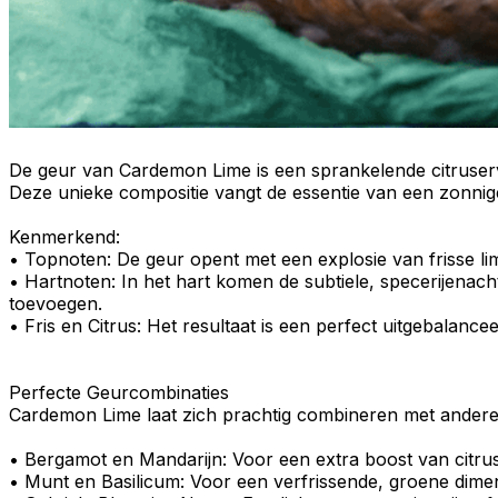
De geur van Cardemon Lime is een sprankelende citruserv
Deze unieke compositie vangt de essentie van een zonnig
Kenmerkend
:
•
Topnoten
: De geur opent met een explosie van frisse li
•
Hartnoten
: In het hart komen de subtiele, specerijena
toevoegen.
•
Fris en Citrus
: Het resultaat is een perfect uitgebalanc
Perfecte Geurcombinaties
Cardemon Lime laat zich prachtig combineren met andere 
•
Bergamot
en
Mandarijn
: Voor een extra boost van citr
•
Munt
en
Basilicum
: Voor een verfrissende, groene dimens