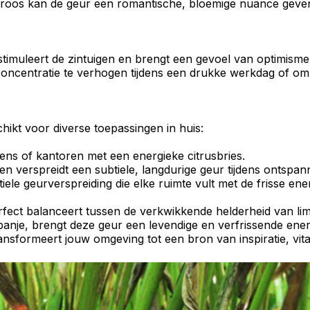
roos
kan de geur een romantische, bloemige nuance geve
imuleert de zintuigen en brengt een
gevoel van optimisme
concentratie
te
verhogen
tijdens een drukke werkdag of o
chikt voor diverse toepassingen in huis:
ens of kantoren met een energieke citrusbries.
n verspreidt een subtiele, langdurige geur tijdens ontspa
iele geurverspreiding die elke ruimte vult met de frisse en
rfect balanceert
tussen de verkwikkende helderheid van l
 Spanje, brengt deze geur een levendige en verfrissende ener
sformeert jouw omgeving tot een bron van inspiratie, vitali