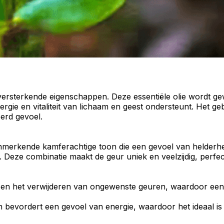
versterkende
eigenschappen. Deze
essentiële olie
wordt ge
ergie
en
vitaliteit
van lichaam en geest ondersteunt. Het geb
erd gevoel.
kenmerkende
kamferachtige
toon die een gevoel van helderhei
en. Deze combinatie maakt de geur
uniek
en
veelzijdig
, perfe
cht en het verwijderen van ongewenste geuren, waardoor een
n bevordert een gevoel van
energie
, waardoor het ideaal 