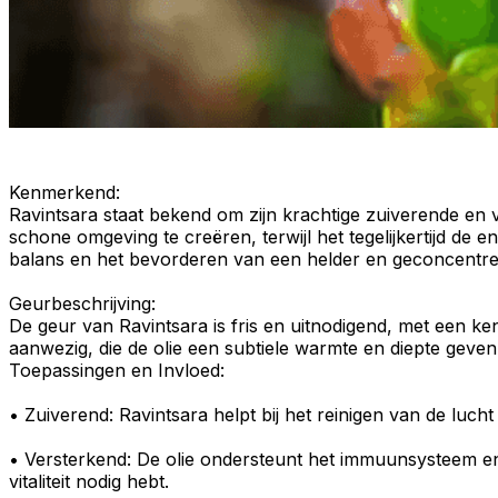
Kenmerkend
:
Ravintsara staat bekend om zijn
krachtige
zuiverende
en
schone omgeving te creëren, terwijl het tegelijkertijd de
en
balans en het bevorderen van een helder en geconcentre
Geurbeschrijving
:
De
geur
van Ravintsara is fris en uitnodigend, met een 
aanwezig, die de olie een subtiele warmte en diepte gev
Toepassingen en Invloed:
•
Zuiverend
: Ravintsara helpt bij het reinigen van de lu
•
Versterkend
: De olie ondersteunt het
immuunsysteem
e
vitaliteit nodig hebt.