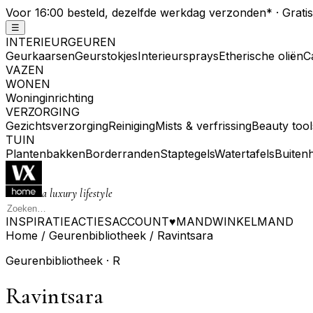
Voor 16:00 besteld, dezelfde werkdag verzonden
*
· Grati
☰
INTERIEURGEUREN
Geurkaarsen
Geurstokjes
Interieursprays
Etherische oliën
C
VAZEN
WONEN
Woninginrichting
VERZORGING
Gezichtsverzorging
Reiniging
Mists & verfrissing
Beauty tool
TUIN
Plantenbakken
Borderranden
Staptegels
Watertafels
Buiten
a luxury lifestyle
INSPIRATIE
ACTIES
ACCOUNT
♥
MAND
WINKELMAND
Home
/
Geurenbibliotheek
/
Ravintsara
Geurenbibliotheek ·
R
Ravintsara