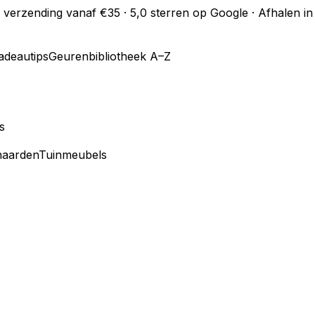
s verzending vanaf €35 · 5,0 sterren op Google · Afhalen 
adeautips
Geurenbibliotheek A–Z
s
haarden
Tuinmeubels