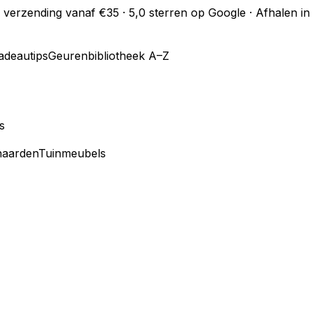
s verzending vanaf €35 · 5,0 sterren op Google · Afhalen 
adeautips
Geurenbibliotheek A–Z
s
haarden
Tuinmeubels