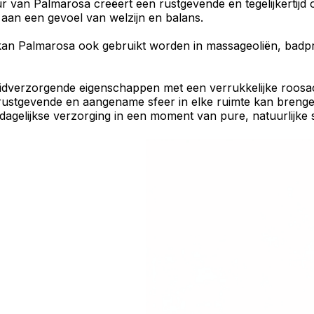
ur van Palmarosa creëert een
rustgevende
en tegelijkertijd
j aan een gevoel van welzijn en balans.
kan Palmarosa ook gebruikt worden in
massageoliën
,
badp
idverzorgende
eigenschappen met een verrukkelijke roosach
rustgevende
en
aangename sfeer
in elke ruimte kan brenge
 dagelijkse verzorging in een moment van pure,
natuurlijke