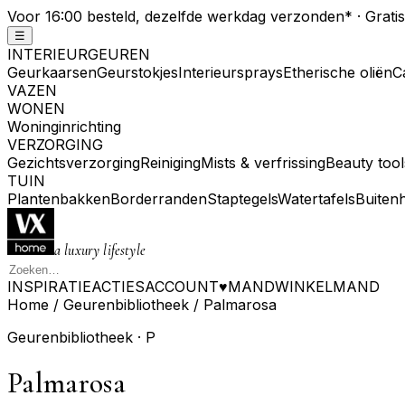
Voor 16:00 besteld, dezelfde werkdag verzonden
*
· Grati
☰
INTERIEURGEUREN
Geurkaarsen
Geurstokjes
Interieursprays
Etherische oliën
C
VAZEN
WONEN
Woninginrichting
VERZORGING
Gezichtsverzorging
Reiniging
Mists & verfrissing
Beauty tool
TUIN
Plantenbakken
Borderranden
Staptegels
Watertafels
Buiten
a luxury lifestyle
INSPIRATIE
ACTIES
ACCOUNT
♥
MAND
WINKELMAND
Home
/
Geurenbibliotheek
/
Palmarosa
Geurenbibliotheek ·
P
Palmarosa