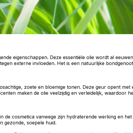
gende
eigenschappen. Deze
essentiële olie
wordt al eeuwenl
tegen externe invloeden. Het is een natuurlijke bondgeno
osachtige
,
zoete
en
bloemige
tonen. Deze geur opent met ee
ccenten maken de olie
veelzijdig
en
verleidelijk
, waardoor he
 in de
cosmetica
vanwege zijn
hydraterende werking
en het 
en
gezonde, soepele huid
.