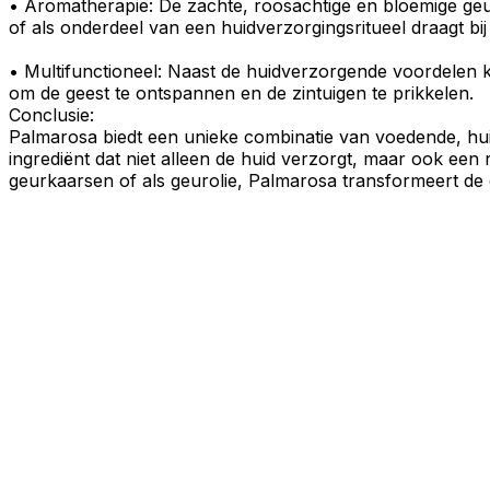
•
Aromatherapie:
De zachte, roosachtige en bloemige ge
of als onderdeel van een
huidverzorgingsritueel
draagt bi
•
Multifunctioneel
: Naast de huidverzorgende voordelen 
om de geest te ontspannen en de zintuigen te prikkelen.
Conclusie:
Palmarosa
biedt een unieke combinatie van
voedende
,
hu
ingrediënt dat niet alleen de huid verzorgt, maar ook een
geurkaarsen
of als g
e
urolie,
Palmarosa
transformeert de