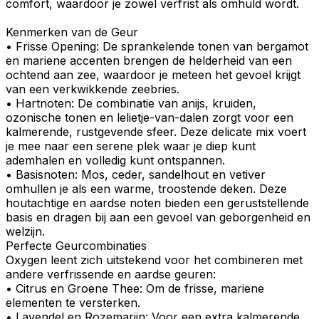
comfort, waardoor je zowel verfrist als omhuld wordt.
Kenmerken van de Geur
•
Frisse Opening
: De
sprankelende tonen
van bergamot
en mariene accenten brengen de helderheid van een
ochtend aan zee, waardoor je meteen het gevoel krijgt
van een verkwikkende zeebries.
•
Hartnoten
: De combinatie van
anijs
, kruiden,
ozonische tonen en lelietje-van-dalen zorgt voor een
kalmerende, rustgevende sfeer. Deze delicate mix voert
je mee naar een serene plek waar je diep kunt
ademhalen en volledig kunt ontspannen.
•
Basisnoten
:
Mos
,
ceder
,
sandelhout
en
vetiver
omhullen je als een warme, troostende deken. Deze
houtachtige en aardse noten bieden een geruststellende
basis en dragen bij aan een gevoel van geborgenheid en
welzijn.
Perfecte Geurcombinaties
Oxygen leent zich uitstekend voor het combineren met
andere verfrissende en aardse geuren:
•
Citrus en Groene Thee
: Om de frisse, mariene
elementen te versterken.
•
Lavendel en Rozemarijn
: Voor een extra kalmerende