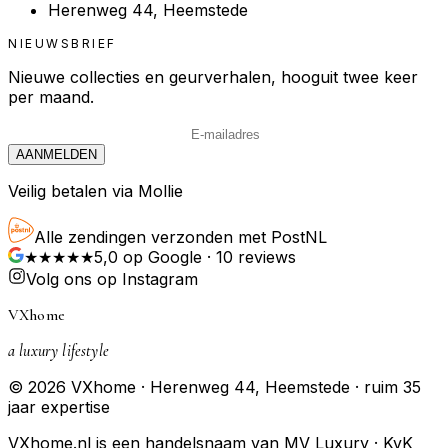
Herenweg 44, Heemstede
NIEUWSBRIEF
Nieuwe collecties en geurverhalen, hooguit twee keer
per maand.
AANMELDEN
Veilig betalen via Mollie
Alle zendingen verzonden met PostNL
★★★★★
5,0
op Google ·
10
reviews
Volg ons op Instagram
VXhome
a luxury lifestyle
© 2026 VXhome · Herenweg 44, Heemstede · ruim 35
jaar expertise
VXhome.nl is een handelsnaam van MV Luxury · KvK