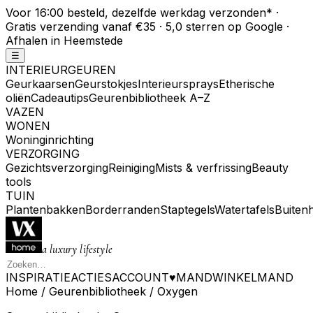
Voor 16:00 besteld, dezelfde werkdag verzonden
*
·
Gratis verzending vanaf €35 · 5,0 sterren op Google ·
Afhalen in Heemstede
☰
INTERIEURGEUREN
Geurkaarsen
Geurstokjes
Interieursprays
Etherische
oliën
Cadeautips
Geurenbibliotheek A–Z
VAZEN
WONEN
Woninginrichting
VERZORGING
Gezichtsverzorging
Reiniging
Mists & verfrissing
Beauty
tools
TUIN
Plantenbakken
Borderranden
Staptegels
Watertafels
Buiten
a luxury lifestyle
INSPIRATIE
ACTIES
ACCOUNT
♥
MAND
WINKELMAND
Home
/
Geurenbibliotheek
/
Oxygen