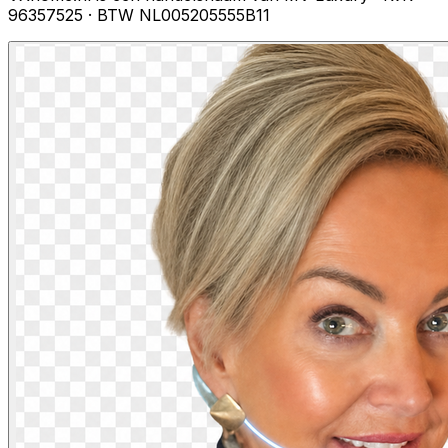
96357525 · BTW NL005205555B11