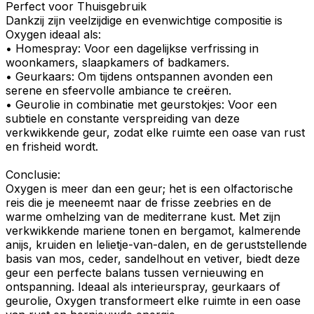
Perfect voor Thuisgebruik
Dankzij zijn veelzijdige en evenwichtige compositie is
Oxygen ideaal als:
•
Homespray
: Voor een dagelijkse verfrissing in
woonkamers, slaapkamers of badkamers.
•
Geurkaars
: Om tijdens ontspannen avonden een
serene en sfeervolle ambiance te creëren.
•
Geurolie in combinatie met geurstokjes
: Voor een
subtiele en constante verspreiding van deze
verkwikkende geur, zodat elke ruimte een oase van rust
en frisheid wordt.
Conclusie:
Oxygen
is meer dan een geur; het is een
olfactorische
reis die je meeneemt naar de
frisse zeebries
en de
warme omhelzing van de mediterrane kust. Met zijn
verkwikkende mariene
tonen en bergamot, kalmerende
anijs
,
kruiden
en
lelietje-van-dalen
, en de geruststellende
basis van
mos
,
ceder
,
sandelhout
en
vetiver
, biedt deze
geur een perfecte balans tussen vernieuwing en
ontspanning. Ideaal als
interieurspray
,
geurkaars
of
geurolie
,
Oxygen
transformeert elke ruimte in een oase