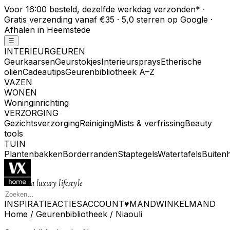
Voor 16:00 besteld, dezelfde werkdag verzonden
*
·
Gratis verzending vanaf €35 · 5,0 sterren op Google ·
Afhalen in Heemstede
☰
INTERIEURGEUREN
Geurkaarsen
Geurstokjes
Interieursprays
Etherische
oliën
Cadeautips
Geurenbibliotheek A–Z
VAZEN
WONEN
Woninginrichting
VERZORGING
Gezichtsverzorging
Reiniging
Mists & verfrissing
Beauty
tools
TUIN
Plantenbakken
Borderranden
Staptegels
Watertafels
Buiten
a luxury lifestyle
INSPIRATIE
ACTIES
ACCOUNT
♥
MAND
WINKELMAND
Home
/
Geurenbibliotheek
/
Niaouli