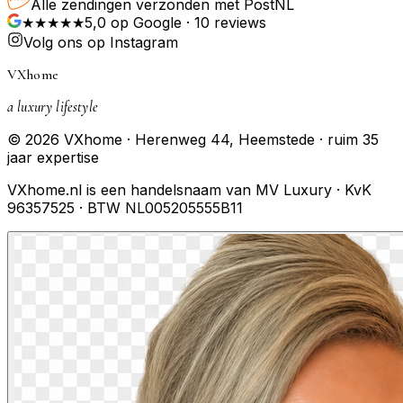
Alle zendingen verzonden met PostNL
★★★★★
5,0
op Google ·
10
reviews
Volg ons op Instagram
VXhome
a luxury lifestyle
© 2026 VXhome · Herenweg 44, Heemstede · ruim 35
jaar expertise
VXhome.nl is een handelsnaam van MV Luxury · KvK
96357525 · BTW NL005205555B11