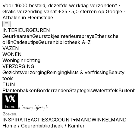
Voor 16:00 besteld, dezelfde werkdag verzonden
*
·
Gratis verzending vanaf €35 · 5,0 sterren op Google ·
Afhalen in Heemstede
☰
INTERIEURGEUREN
Geurkaarsen
Geurstokjes
Interieursprays
Etherische
oliën
Cadeautips
Geurenbibliotheek A–Z
VAZEN
WONEN
Woninginrichting
VERZORGING
Gezichtsverzorging
Reiniging
Mists & verfrissing
Beauty
tools
TUIN
Plantenbakken
Borderranden
Staptegels
Watertafels
Buiten
a luxury lifestyle
INSPIRATIE
ACTIES
ACCOUNT
♥
MAND
WINKELMAND
Home
/
Geurenbibliotheek
/
Kamfer