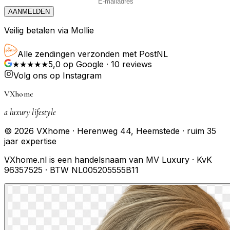
AANMELDEN
Veilig betalen via Mollie
Alle zendingen verzonden met PostNL
★★★★★
5,0
op Google ·
10
reviews
Volg ons op Instagram
VXhome
a luxury lifestyle
© 2026 VXhome · Herenweg 44, Heemstede · ruim 35
jaar expertise
VXhome.nl is een handelsnaam van MV Luxury · KvK
96357525 · BTW NL005205555B11