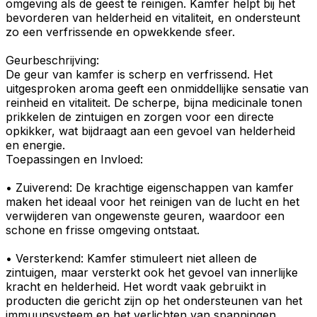
omgeving als de geest te reinigen. Kamfer helpt bij het
bevorderen
van
helderheid
en
vitaliteit
, en ondersteunt
zo een verfrissende en opwekkende sfeer.
Geurbeschrijving
:
De geur van kamfer is
scherp
en
verfrissend
. Het
uitgesproken
aroma geeft een onmiddellijke sensatie van
reinheid
en
vitaliteit
. De scherpe, bijna medicinale tonen
prikkelen de zintuigen en zorgen voor een
directe
opkikker
, wat bijdraagt aan een gevoel van helderheid
en energie.
Toepassingen en Invloed:
•
Zuiverend
: De krachtige eigenschappen van kamfer
maken het ideaal voor het reinigen van de lucht en het
verwijderen van ongewenste geuren, waardoor een
schone en frisse omgeving ontstaat.
•
Versterkend
: Kamfer
stimuleert
niet alleen de
zintuigen, maar versterkt ook het gevoel van innerlijke
kracht en helderheid. Het wordt vaak gebruikt in
producten die gericht zijn op het ondersteunen van het
immuunsysteem
en het
verlichten
van spanningen.