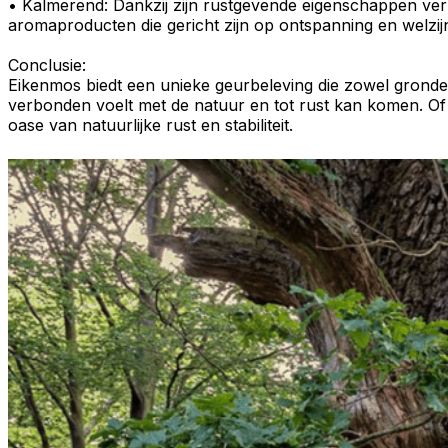
•
Kalmerend
: Dankzij zijn rustgevende eigenschappen ve
aromaproducten
die gericht zijn op
ontspanning
en
welzij
Conclusie:
Eikenmos
biedt een unieke
geurbeleving
die zowel
grond
verbonden voelt met de natuur en tot rust kan komen. Of 
oase
van natuurlijke
rust
en
stabiliteit
.