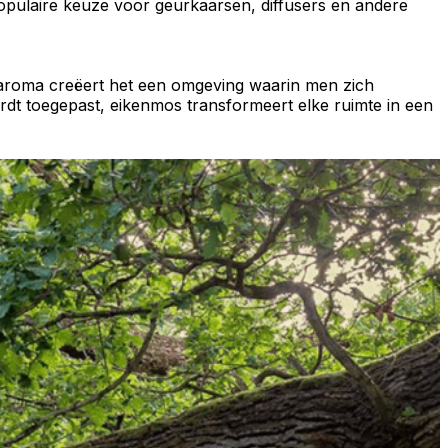
populaire keuze voor
geurkaarsen
,
diffusers
en andere
 aroma
creëert het een omgeving waarin men zich
rdt toegepast, eikenmos transformeert elke ruimte in een