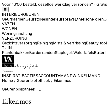
Voor 16:00 besteld, dezelfde werkdag verzonden
*
· Grati
☰
INTERIEURGEUREN
Geurkaarsen
Geurstokjes
Interieursprays
Etherische oliën
C
VAZEN
WONEN
Woninginrichting
VERZORGING
Gezichtsverzorging
Reiniging
Mists & verfrissing
Beauty tool
TUIN
Plantenbakken
Borderranden
Staptegels
Watertafels
Buiten
a luxury lifestyle
INSPIRATIE
ACTIES
ACCOUNT
♥
MAND
WINKELMAND
Home
/
Geurenbibliotheek
/
Eikenmos
Geurenbibliotheek ·
E
Eikenmos