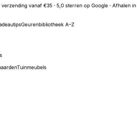
s verzending vanaf €35 · 5,0 sterren op Google · Afhalen 
adeautips
Geurenbibliotheek A–Z
s
haarden
Tuinmeubels