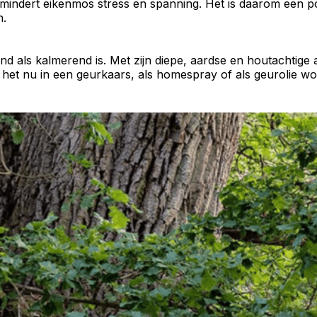
rmindert eikenmos stress en spanning. Het is daarom een 
n
.
end
als
kalmerend
is. Met zijn diepe, aardse en
houtachtige
het nu in een geurkaars, als homespray of als geurolie wo