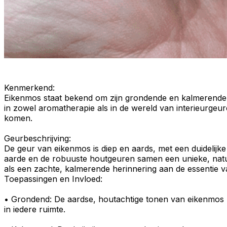
Kenmerkend
:
Eikenmos staat bekend om zijn
grondende
en
kalmerend
in zowel
aromatherapie
als in de wereld van
interieurgeu
komen.
Geurbeschrijving
:
De geur van eikenmos is
diep en aards
, met een duidelijk
aarde en de
robuuste houtgeuren
samen een unieke, natuu
als een
zachte, kalmerende herinnering
aan de essentie 
Toepassingen en Invloed:
• Grondend:
De aardse, houtachtige tonen van eikenmos h
in iedere ruimte.