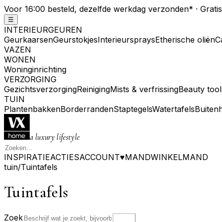
Voor 16:00 besteld, dezelfde werkdag verzonden
*
· Grati
☰
INTERIEURGEUREN
Geurkaarsen
Geurstokjes
Interieursprays
Etherische oliën
C
VAZEN
WONEN
Woninginrichting
VERZORGING
Gezichtsverzorging
Reiniging
Mists & verfrissing
Beauty tool
TUIN
Plantenbakken
Borderranden
Staptegels
Watertafels
Buiten
a luxury lifestyle
INSPIRATIE
ACTIES
ACCOUNT
♥
MAND
WINKELMAND
tuin
/
Tuintafels
Tuintafels
Zoek
Zoek