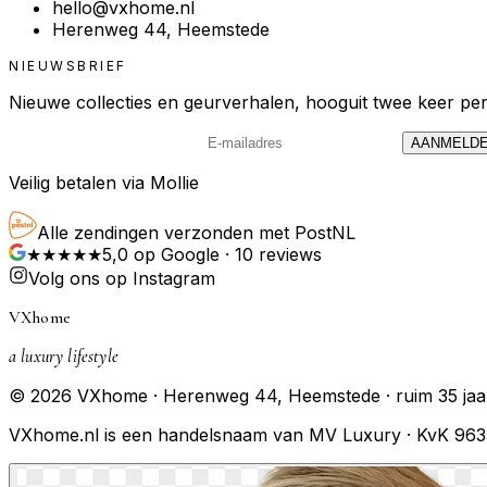
hello@vxhome.nl
Herenweg 44, Heemstede
NIEUWSBRIEF
Nieuwe collecties en geurverhalen, hooguit twee keer pe
AANMELD
Veilig betalen via Mollie
Alle zendingen verzonden met PostNL
★★★★★
5,0
op Google ·
10
reviews
Volg ons op Instagram
VXhome
a luxury lifestyle
© 2026 VXhome · Herenweg 44, Heemstede · ruim 35 jaar
VXhome.nl is een handelsnaam van MV Luxury · KvK 96