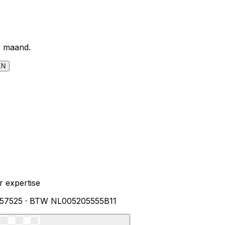
r maand.
EN
 expertise
357525 · BTW NL005205555B11