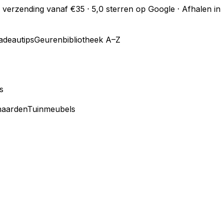
s verzending vanaf €35 · 5,0 sterren op Google · Afhalen 
adeautips
Geurenbibliotheek A–Z
s
haarden
Tuinmeubels