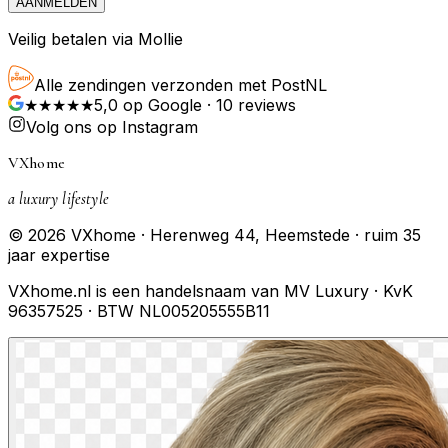
AANMELDEN
Veilig betalen via Mollie
Alle zendingen verzonden met PostNL
★★★★★
5,0
op Google ·
10
reviews
Volg ons op Instagram
VXhome
a luxury lifestyle
© 2026 VXhome · Herenweg 44, Heemstede · ruim 35
jaar expertise
VXhome.nl is een handelsnaam van MV Luxury · KvK
96357525 · BTW NL005205555B11