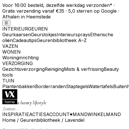
Voor 16:00 besteld, dezelfde werkdag verzonden
*
·
Gratis verzending vanaf €35 · 5,0 sterren op Google ·
Afhalen in Heemstede
☰
INTERIEURGEUREN
Geurkaarsen
Geurstokjes
Interieursprays
Etherische
oliën
Cadeautips
Geurenbibliotheek A–Z
VAZEN
WONEN
Woninginrichting
VERZORGING
Gezichtsverzorging
Reiniging
Mists & verfrissing
Beauty
tools
TUIN
Plantenbakken
Borderranden
Staptegels
Watertafels
Buiten
a luxury lifestyle
INSPIRATIE
ACTIES
ACCOUNT
♥
MAND
WINKELMAND
Home
/
Geurenbibliotheek
/
Lavendel