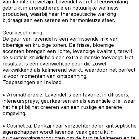
van
kalmte
en
welzijn
. Lavendel wordt al eeuwenlang
gebruikt in
aromatherapie
en natuurlijke
wellness-
producten
, waarbij haar
therapeutische
werking
bijdraagt aan een serene en harmonieuze sfeer.
Geurbeschrijving
:
De
geur
van lavendel is een verfrissende mix van
bloemige
en
kruidige
tonen. De frisse,
bloemige
accenten
brengen een lichte, levendige kwaliteit, terwijl
de subtiele
kruidigheid
een extra dimensie toevoegt. Het
resultaat is een evenwichtige geur die zowel
verkwikkend
als kalmerend werkt, waardoor het perfect
is voor
momenten
van
ontspanning
.
Toepassingen en Invloed:
•
Aromatherapie
: Lavendel is een favoriet in
diffusers
,
interieursprays
,
geurkaarsen
en als
essentiële olie
, waar
het helpt bij het creëren van een rustige en serene
omgeving.
•
Cosmetica
: Dankzij haar verzachtende en antiseptische
eigenschappen wordt lavendel vaak gebruikt in
huidverzorgingsproducten
om de huid te kalmeren en te